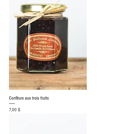
Confiture aux trois fruits
Prix
7,00 $