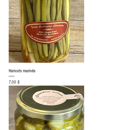
Haricots marinés
Prix
7,00 $