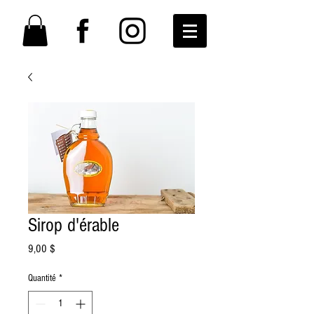
Sirop d'érable
Prix
9,00 $
Quantité
*